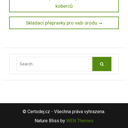
post:
koberců
pro
příspěvek
Next
Skládací přepravky pro vaši úrodu
post:
Search
for:
© Certodej.cz - Všechna práva vyhrazena.
Nature Bliss by
WEN Themes