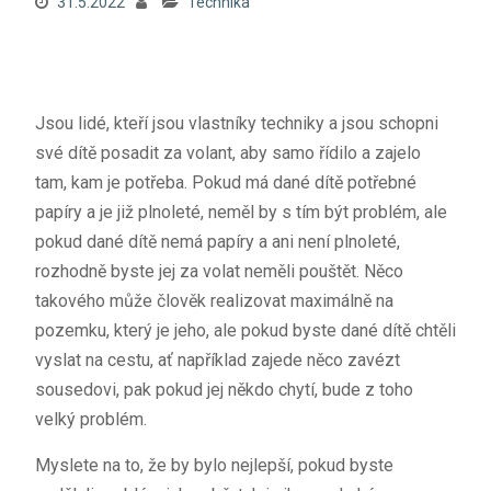
31.5.2022
Technika
Jsou lidé, kteří jsou vlastníky techniky a jsou schopni
své dítě posadit za volant, aby samo řídilo a zajelo
tam, kam je potřeba. Pokud má dané dítě potřebné
papíry a je již plnoleté, neměl by s tím být problém, ale
pokud dané dítě nemá papíry a ani není plnoleté,
rozhodně byste jej za volat neměli pouštět. Něco
takového může člověk realizovat maximálně na
pozemku, který je jeho, ale pokud byste dané dítě chtěli
vyslat na cestu, ať například zajede něco zavézt
sousedovi, pak pokud jej někdo chytí, bude z toho
velký problém.
Myslete na to, že by bylo nejlepší, pokud byste