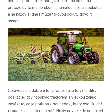
nedělali problém jak sobě, tak i nikomu druhému,
protože by to mohlo skončit nemalou finanční pokutou
a ne každý si dnes může takovou pokutu dovolit
uhradit.
Opravdu není dobré a to i přesto, že je to vaše dítě,
posílat jej, aby například traktorem s vlečkou zajelo
zavézt to, co je potřeba k sousedovi, který bydlí klidně
i kousek, ale je to po cestě. Nikdy nevíte, kdy se objeví