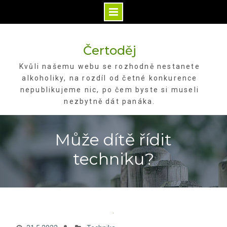
Skip
to
Čertoděj
content
Kvůli našemu webu se rozhodně nestanete
alkoholiky, na rozdíl od četné konkurence
nepublikujeme nic, po čem byste si museli
nezbytně dát panáka.
Může dítě řídit
techniku?