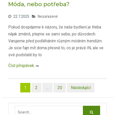
Móda, nebo potřeba?
22.7.2025
Nezařazené
Pokud dospějeme k názoru, že naše bydlení je třeba
nějak změnit, ptejme se sami sebe, po důvodech.
Varujeme před podléháním různým módním trendům.
Je sice fajn mít doma přesně to, co je právě IN, ale ve
své podstatě by to
Číst příspěvek
Stránkování
1
2
…
20
Následující
příspěvků
Search