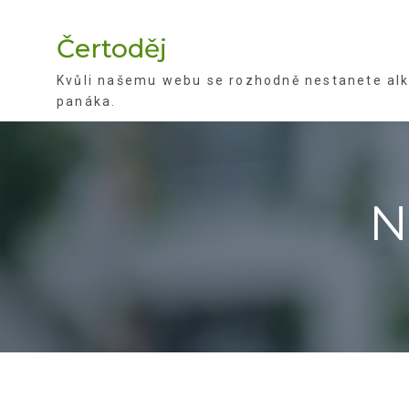
Skip
to
Čertoděj
content
Kvůli našemu webu se rozhodně nestanete alko
panáka.
N