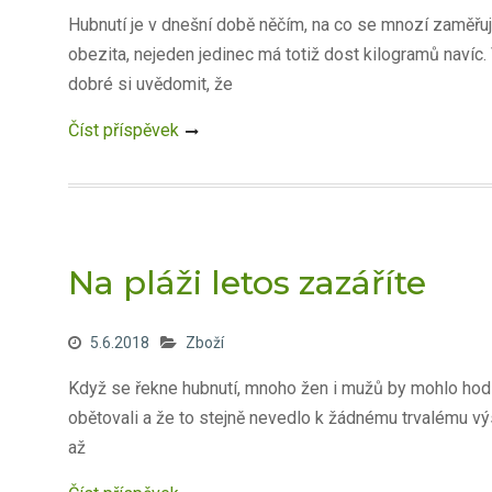
Hubnutí je v dnešní době něčím, na co se mnozí zaměřu
obezita, nejeden jedinec má totiž dost kilogramů navíc.
dobré si uvědomit, že
Číst příspěvek
Na pláži letos zazáříte
5.6.2018
Zboží
Když se řekne hubnutí, mnoho žen i mužů by mohlo hodiny
obětovali a že to stejně nevedlo k žádnému trvalému výs
až