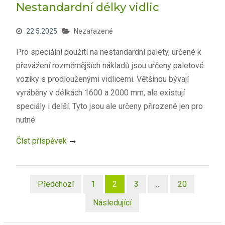
Nestandardní délky vidlic
22.5.2025
Nezařazené
Pro speciální použití na nestandardní palety, určené k
převážení rozměrnějších nákladů jsou určeny paletové
vozíky s prodlouženými vidlicemi. Většinou bývají
vyráběny v délkách 1600 a 2000 mm, ale existují
speciály i delší. Tyto jsou ale určeny přirozené jen pro
nutné
Číst příspěvek
Stránkování
Předchozí
1
2
3
…
20
příspěvků
Následující