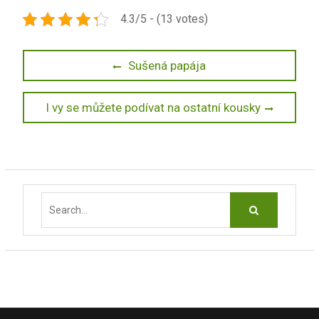
4.3/5 - (13 votes)
Navigace
Previous
Sušená papája
post:
pro
Next
I vy se můžete podívat na ostatní kousky
příspěvek
post:
Search
for: