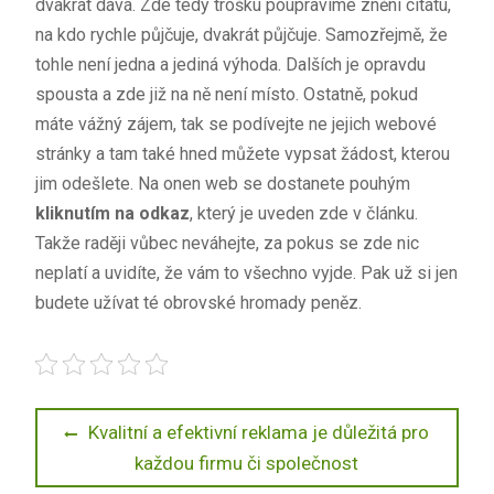
dvakrát dává. Zde tedy trošku poupravíme znění citátu,
na kdo rychle půjčuje, dvakrát půjčuje. Samozřejmě, že
tohle není jedna a jediná výhoda. Dalších je opravdu
spousta a zde již na ně není místo. Ostatně, pokud
máte vážný zájem, tak se podívejte ne jejich webové
stránky a tam také hned můžete vypsat žádost, kterou
jim odešlete. Na onen web se dostanete pouhým
kliknutím na odkaz
, který je uveden zde v článku.
Takže raději vůbec neváhejte, za pokus se zde nic
neplatí a uvidíte, že vám to všechno vyjde. Pak už si jen
budete užívat té obrovské hromady peněz.
Navigace
Previous
Kvalitní a efektivní reklama je důležitá pro
post:
každou firmu či společnost
pro