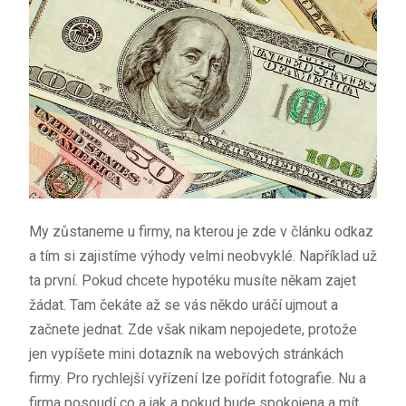
My zůstaneme u firmy, na kterou je zde v článku odkaz
a tím si zajistíme výhody velmi neobvyklé. Například už
ta první. Pokud chcete hypotéku musíte někam zajet
žádat. Tam čekáte až se vás někdo uráčí ujmout a
začnete jednat. Zde však nikam nepojedete, protože
jen vypíšete mini dotazník na webových stránkách
firmy. Pro rychlejší vyřízení lze pořídit fotografie. Nu a
firma posoudí co a jak a pokud bude spokojena a mít