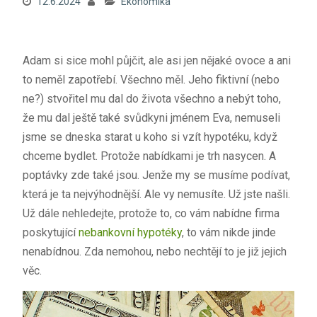
12.6.2024
Ekonomika
Adam si sice mohl půjčit, ale asi jen nějaké ovoce a ani
to neměl zapotřebí. Všechno měl. Jeho fiktivní (nebo
ne?) stvořitel mu dal do života všechno a nebýt toho,
že mu dal ještě také svůdkyni jménem Eva, nemuseli
jsme se dneska starat u koho si vzít hypotéku, když
chceme bydlet. Protože nabídkami je trh nasycen. A
poptávky zde také jsou. Jenže my se musíme podívat,
která je ta nejvýhodnější. Ale vy nemusíte. Už jste našli.
Už dále nehledejte, protože to, co vám nabídne firma
poskytující
nebankovní hypotéky
, to vám nikde jinde
nenabídnou. Zda nemohou, nebo nechtějí to je již jejich
věc.