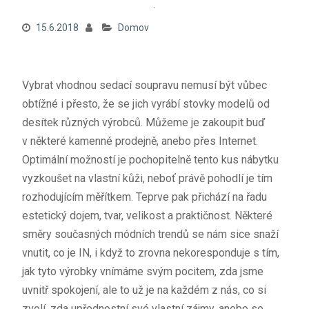
15.6.2018
Domov
Vybrat vhodnou sedací soupravu nemusí být vůbec
obtížné i přesto, že se jich vyrábí stovky modelů od
desítek různých výrobců. Můžeme je zakoupit buď
v některé kamenné prodejně, anebo přes Internet.
Optimální možností je pochopitelně tento kus nábytku
vyzkoušet na vlastní kůži, neboť právě pohodlí je tím
rozhodujícím měřítkem. Teprve pak přichází na řadu
estetický dojem, tvar, velikost a praktičnost. Některé
směry současných módních trendů se nám sice snaží
vnutit, co je IN, i když to zrovna nekoresponduje s tím,
jak tyto výrobky vnímáme svým pocitem, zda jsme
uvnitř
spokojení
, ale to už je na každém z nás, co si
zvolí, zda upřednostní své vlastní zájmy, anebo se