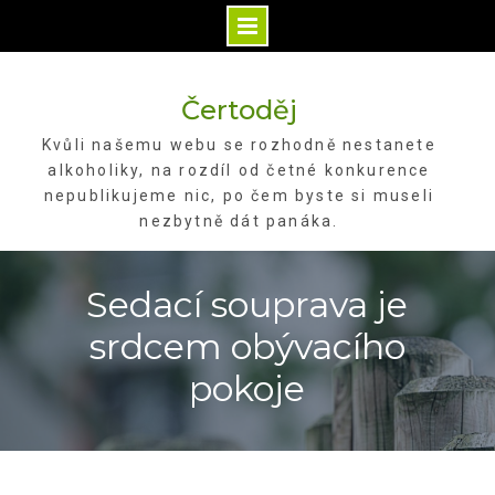
Skip
to
Čertoděj
content
Kvůli našemu webu se rozhodně nestanete
alkoholiky, na rozdíl od četné konkurence
nepublikujeme nic, po čem byste si museli
nezbytně dát panáka.
Sedací souprava je
srdcem obývacího
pokoje