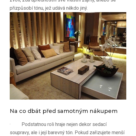
přizpůsobí tónu, jež udává někdo jiný.
Na co dbát před samotným nákupem
·
Podstatnou roli hraje nejen dekor sedací
soupravy, ale i její barevný tón. Pokud zařizujete menší