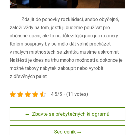
·
Zda jít do pohovky rozkládací, anebo obyčejné,
záleží vždy na tom, jestli ji budeme používat pro
občasné spaní, ale to nejdůležitější jsou její rozměry.
Kolem soupravy by se mělo dát volně procházet,
v malých místnostech se zkrátka musíme uskromnit.
Naštěstí je dnes na trhu mnoho možností a dokonce je
možné takový nábytek zakoupit nebo vyrobit
z dřevěných palet.
4.5/5 - (11 votes)
Navigace
Previous
Zbavte se přebytečných kilogramů
post:
pro
Next
Seo ceník
příspěvek