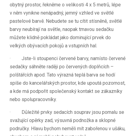
obytný prostor, řekněme o velikosti 4 x 5 metrů, lépe
v něm vynikne nenápadný, jemný vzhled ve světlé
pastelové barvě. Nebudete se tu cítit stísněně, světlé
barvy neubírají na světle, naopak tmavou sedačku
můžete klidně pokládat jako dominující prvek do
velkých obývacích pokojů a vstupních hal.
·
Jste-li stoupenci červené barvy, namísto červené
sedačky sáhněte raději po červených doplňcích –
polštářcích apod. Tato výrazná teplá barva se hodí
spíše do kancelářských prostor, kde upoutá pozornost,
a kde má podpořit společenský kontakt se zákazníky
nebo spolupracovníky.
·
Důležité prvky sedacích souprav jsou pomalu se
svažující opěrky zad, výsuvná podnožka a sklopné
područky. Hlavu bychom neměli mít zabořenou v ušáku,