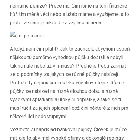
nemáme peníze? Přece nic. Čím jsme na tom finančně
hůř, tím méně věcí nebo služeb máme a využijeme, a to
proto, že nám je nikdo bez zaplacení nedá.
A když není čím platit? Jak to zaonačit, abychom aspoň
nějakou tu poměrně výhodnou půjčku dostali a nebyli
tak na nule nebo až v mínusu? Předně je třeba zajímat
se o podmínky, za jakých se různé půjčky nabízejí.
Protože ty nejsou ani zdaleka všechny stejné. Různé
půjčky se nabízejí na různě dlouhou dobu, s různě
vysokými splátkami a úroky či poplatky, a také se tu
musí ručit za jejich splacení, což činí některé z nich pro
některé lidi nedostupnými.
Vezměte si například bankovní půjčky. Člověk je může
mít, ale to aby měl vysoké příjmy a dokonalé registry