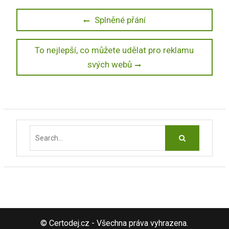
Navigace
Previous
Splněné přání
post:
pro
Next
To nejlepší, co můžete udělat pro reklamu
příspěvek
post:
svých webů
Search
for:
© Certodej.cz - Všechna práva vyhrazena.