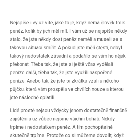
Nejspíše i vy už víte, jaké to je, když nemá člověk tolik
peněz, kolik by jich měl mít. I vám už se nejspíše někdy
stalo, že jste někdy dost peněz neměli a museli se s
takovou situací smířit. A pokud jste měli štěstí, nebyl
takový nedostatek zásadní a podařilo se vám ho nějak
překonat. Třeba tak, že jste si ještě včas vydělali
peníze další, třeba tak, že jste využili naspořené
peníze. Anebo tak, že jste si zkrátka vzali u někoho
půjčku, která vám prospěla ve chvílích nouze a kterou
jste následně splatili.
Lidé prostě nejsou vždycky jenom dostatečně finančně
zajištění a už vůbec nejsme všichni bohatí. Někdy
trpíme i nedostatkem peněz. A tím pochopitelně
skutečně trpíme. Protože co si můžeme dovolit, když