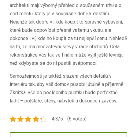
architekti mají výborný přehled o současném trhu a o
sortimentu, který je v současné době k dostání.
Nejenže tak dobře ví, kde koupit to správné vybavení,
které bude odpovídat přesně vašemu vkusu, ale
dokonce i ví, kde ho koupit za tu nejlepší cenu. Nehledě
na to, že má množstevní slevy v řadě obchodů. Celá
rekonstrukce vás tak ve finále může vyjít ještě levněji,
než kdybyste se do ní pustili svépomocí.
Samozřejmostí je taktéž slazení všech detailů v
interiéru tak, aby váš domov působil útulně a příjemně.
Zkrátka, vše do posledního puntíku bude perfektně
ladit – polštáře, stěny, nábytek a dokonce i závěsy.
4.3/5 - (6 votes)