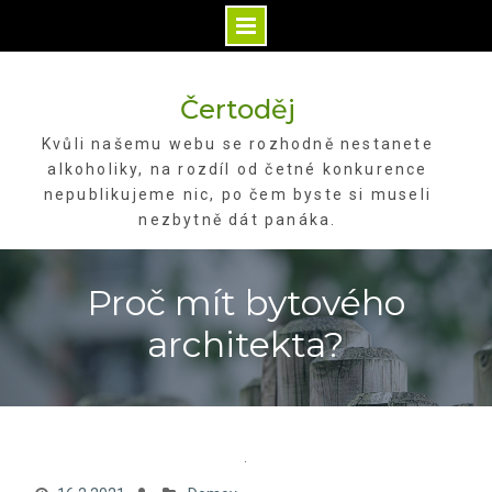
Skip
to
Čertoděj
content
Kvůli našemu webu se rozhodně nestanete
alkoholiky, na rozdíl od četné konkurence
nepublikujeme nic, po čem byste si museli
nezbytně dát panáka.
Proč mít bytového
architekta?