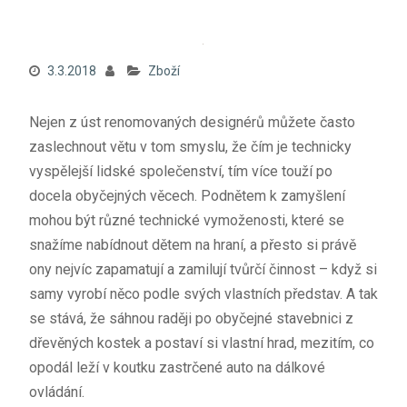
3.3.2018
Zboží
Nejen z úst renomovaných designérů můžete často
zaslechnout větu v tom smyslu, že čím je technicky
vyspělejší lidské společenství, tím více touží po
docela obyčejných věcech. Podnětem k zamyšlení
mohou být různé technické vymoženosti, které se
snažíme nabídnout dětem na hraní, a přesto si právě
ony nejvíc zapamatují a zamilují tvůrčí činnost – když si
samy vyrobí něco podle svých vlastních představ. A tak
se stává, že sáhnou raději po obyčejné stavebnici z
dřevěných kostek a postaví si vlastní hrad, mezitím, co
opodál leží v koutku zastrčené auto na dálkové
ovládání.