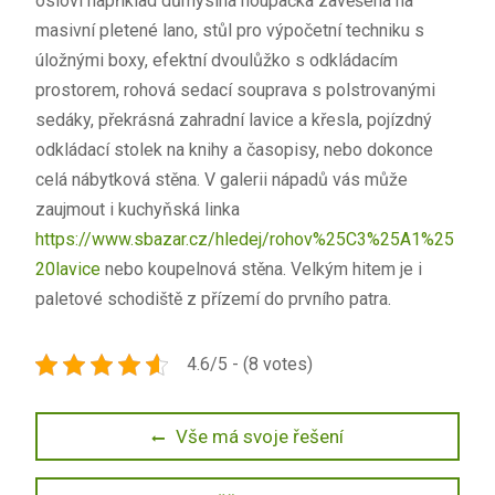
osloví například důmyslná houpačka zavěšená na
masivní pletené lano, stůl pro výpočetní techniku s
úložnými boxy, efektní dvoulůžko s odkládacím
prostorem, rohová sedací souprava s polstrovanými
sedáky, překrásná zahradní lavice a křesla, pojízdný
odkládací stolek na knihy a časopisy, nebo dokonce
celá nábytková stěna. V galerii nápadů vás může
zaujmout i kuchyňská linka
https://www.sbazar.cz/hledej/rohov%25C3%25A1%25
20lavice
nebo koupelnová stěna. Velkým hitem je i
paletové schodiště z přízemí do prvního patra.
4.6/5 - (8 votes)
Navigace
Previous
Vše má svoje řešení
post:
pro