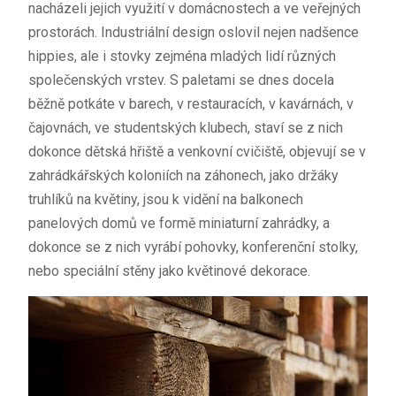
nacházeli jejich využití v domácnostech a ve veřejných
prostorách. Industriální design oslovil nejen nadšence
hippies, ale i stovky zejména mladých lidí různých
společenských vrstev. S
paletami
se dnes docela
běžně potkáte v barech, v restauracích, v kavárnách, v
čajovnách, ve studentských klubech, staví se z nich
dokonce dětská hřiště a venkovní cvičiště, objevují se v
zahrádkářských koloniích na záhonech, jako držáky
truhlíků na květiny, jsou k vidění na balkonech
panelových domů ve formě miniaturní zahrádky, a
dokonce se z nich vyrábí pohovky, konferenční stolky,
nebo speciální stěny jako květinové dekorace.