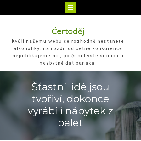
Skip
to
Čertoděj
content
Kvůli našemu webu se rozhodně nestanete
alkoholiky, na rozdíl od četné konkurence
nepublikujeme nic, po čem byste si museli
nezbytně dát panáka.
Šťastní lidé jsou
tvořiví, dokonce
vyrábí i nábytek z
palet