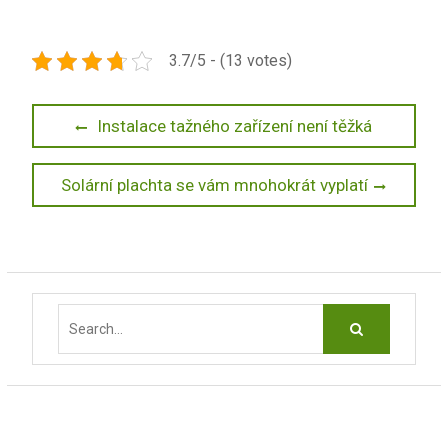
3.7/5 - (13 votes)
Navigace
Previous
Instalace tažného zařízení není těžká
post:
pro
Next
Solární plachta se vám mnohokrát vyplatí
příspěvek
post:
Search
for: