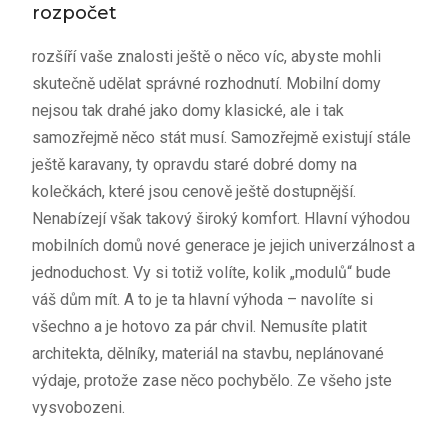
rozpočet
rozšíří vaše znalosti ještě o něco víc, abyste mohli
skutečně udělat správné rozhodnutí. Mobilní domy
nejsou tak drahé jako domy klasické, ale i tak
samozřejmě něco stát musí. Samozřejmě existují stále
ještě karavany, ty opravdu staré dobré domy na
kolečkách, které jsou cenově ještě dostupnější.
Nenabízejí však takový široký komfort. Hlavní výhodou
mobilních domů nové generace je jejich univerzálnost a
jednoduchost. Vy si totiž volíte, kolik „modulů“ bude
váš dům mít. A to je ta hlavní výhoda – navolíte si
všechno a je hotovo za pár chvil. Nemusíte platit
architekta, dělníky, materiál na stavbu, neplánované
výdaje, protože zase něco pochybělo. Ze všeho jste
vysvobozeni.