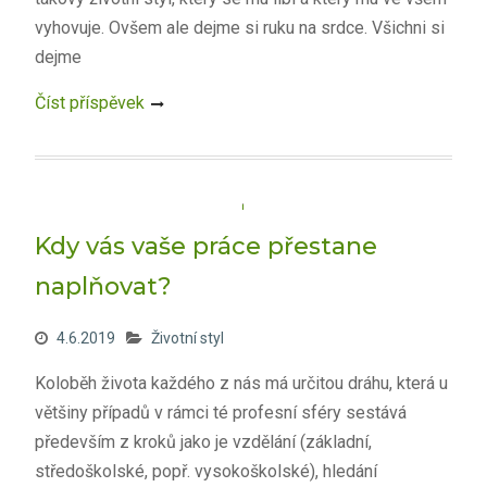
vyhovuje. Ovšem ale dejme si ruku na srdce. Všichni si
dejme
Číst příspěvek
Kdy vás vaše práce přestane
naplňovat?
4.6.2019
Životní styl
Koloběh života každého z nás má určitou dráhu, která u
většiny případů v rámci té profesní sféry sestává
především z kroků jako je vzdělání (základní,
středoškolské, popř. vysokoškolské), hledání