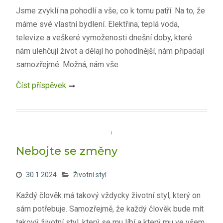
Jsme zvyklí na pohodlí a vše, co k tomu patří. Na to, že
máme své vlastní bydlení. Elektřina, teplá voda,
televize a veškeré vymoženosti dnešní doby, které
nám ulehčují život a dělají ho pohodlnější, nám připadají
samozřejmé. Možná, nám vše
Číst příspěvek
Nebojte se změny
30.1.2024
Životní styl
Každý člověk má takový vždycky životní styl, který on
sám potřebuje. Samozřejmě, že každý člověk bude mít
takový životní styl, který se mu líbí a který mu ve všem